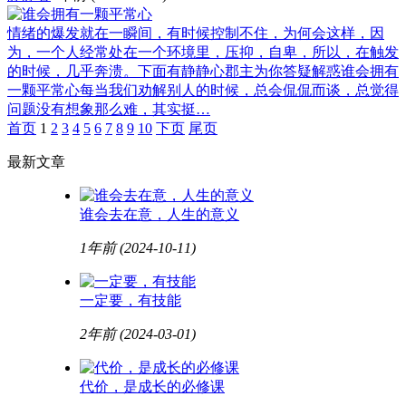
情绪的爆发就在一瞬间，有时候控制不住，为何会这样，因
为，一个人经常处在一个环境里，压抑，自卑，所以，在触发
的时候，几乎奔溃。下面有静静心郡主为你答疑解惑谁会拥有
一颗平常心每当我们劝解别人的时候，总会侃侃而谈，总觉得
问题没有想象那么难，其实挺…
首页
1
2
3
4
5
6
7
8
9
10
下页
尾页
最新文章
谁会去在意，人生的意义
1年前
(2024-10-11)
一定要，有技能
2年前
(2024-03-01)
代价，是成长的必修课