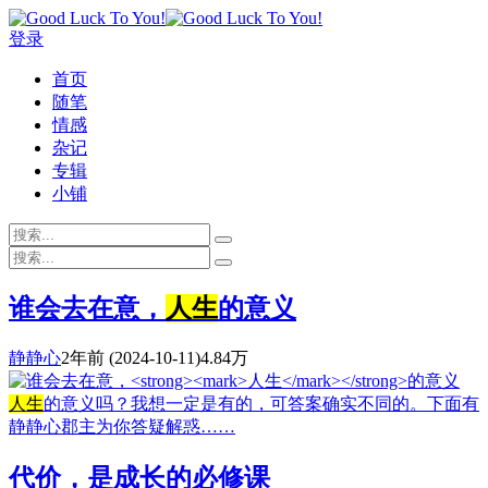
登录
首页
随笔
情感
杂记
专辑
小铺
谁会去在意，
人生
的意义
静静心
2年前
(2024-10-11)
4.84万
人生
的意义吗？我想一定是有的，可答案确实不同的。下面有
静静心郡主为你答疑解惑……
代价，是成长的必修课