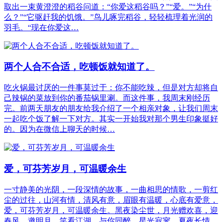
取出一束黄澄澄的稻谷问道：“你爱这稻谷吗？”“爱。”“为什
么？”“它驱赶我的饥饿。”鸟儿啄完稻谷，轻轻梳理着光润的
羽毛。“现在你爱这…
两个人合不合适，吃顿饭就知道了。
吃火锅最讨厌的一件事莫过于：你不能吃辣，但是对方却将自
己辣锅的菜放到你的番茄锅里涮。而这件事，我周末刚经历
完。前两天朋友的朋友给我介绍了一个相亲对象，让我们周末
一起吃个饭了解一下对方。其实一开始我对那个男生印象挺好
的。因为在微信上聊天的时候…
爱，可芬芳岁月，可温暖余生
一寸静美的光阴，一段深情的故事，一曲相思的情歌，一剪红
尘的过往，山河有情，清风有意，眉眼有温暖，心底有爱意，
爱，可芬芳岁月，可温暖余生。黑夜染尘世，月光赠欢喜，迎
春风，邀明月，笑看江湖，与你同醉，星光寂寥，夏夜长情，