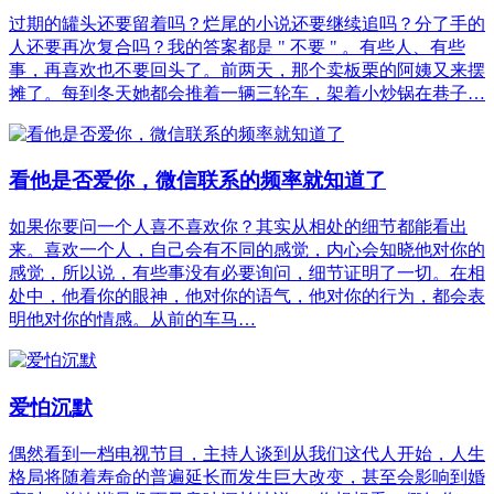
过期的罐头还要留着吗？烂尾的小说还要继续追吗？分了手的
人还要再次复合吗？我的答案都是 " 不要 " 。有些人、有些
事，再喜欢也不要回头了。前两天，那个卖板栗的阿姨又来摆
摊了。每到冬天她都会推着一辆三轮车，架着小炒锅在巷子…
看他是否爱你，微信联系的频率就知道了
如果你要问一个人喜不喜欢你？其实从相处的细节都能看出
来。喜欢一个人，自己会有不同的感觉，内心会知晓他对你的
感觉，所以说，有些事没有必要询问，细节证明了一切。在相
处中，他看你的眼神，他对你的语气，他对你的行为，都会表
明他对你的情感。从前的车马…
爱怕沉默
偶然看到一档电视节目，主持人谈到从我们这代人开始，人生
格局将随着寿命的普遍延长而发生巨大改变，甚至会影响到婚