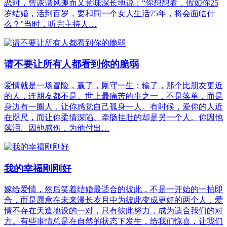
恋时，曾诙谐风趣而又意味深长地说：“你想想看，假如你25
岁结婚，活到百岁，要和同一个女人生活75年，将会面临什
么？”当时，听完主持人…
请不要让所有人都看到你的脆弱
爱情就是一场冒险，赢了，厮守一生；输了，那个比朋友更近
的人，连朋友都不是。世上最痛苦的事之一，不是落单，而是
身边有一圈人，让你感觉自己孤身一人。有时候，爱你的人近
在咫尺，而让你柔情深陷、牵肠挂肚的却是另一个人。你因他
落泪、因他感伤，为他付出…
我的幸福刚刚好
嫁给爱情，然后笑着结婚最适合的彼此，不是一开始的一拍即
合，而是愿意在未来漫长岁月中为彼此变成更好的两个人，爱
情不存在天造地设的一对，只有彼此努力，成为适合我们的对
方。有些事情总是在自然的状态下发生，给我们惊喜，让我们