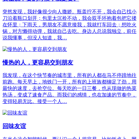
突然发现，我好像很少向人撒娇。瓶盖拧不开，我会自己找小
刀沿着瓶口划开；包里太沉拎不动，我会双手环抱着包把它搂
在怀里；下雨天，男朋友不愿意接我，我就打车回去；想吃火
锅，对方懒得动弹，我就自己去吃。身边人总说我独立，前任
说我懂事，但没人知道，我…
慢热的人，更容易交到朋友
我发现，在这个快节奏的城市里，所有的人都在马不停蹄地往
前跑。每天早上，地铁门一开，所有的上班族都铆足了劲，用
最快的速度，去抢空位。每天吃的一日三餐，也从现做的热菜
热汤，变成了速食产品。而我们的感情，也在加速的节奏中，
变得轻易无比。接受一个人…
回味友谊