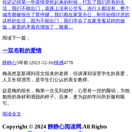
你还记得第一年疫情突然起来的时候，打乱了我们所有的生
活，我们不能出门，道路上没有公交车，连行人都没有，整个
城市都被按住了暂停键，我们都在家里办公，刚开始很讨厌的
这样的生活，因为不能出门，我们学会了在家变着花样的做
饭，家里的矛盾也增加了，随着…
阅读下一篇：
一双布鞋的爱情
静静心
5年前
(2021-12-16)
情感
4778
梅虽然是新调到语文组来的老师，但讲课却深受学生的喜爱，
人又长得漂亮，是学生们公认的美女教师。
赵是梅的组长，梅第一次见到赵时，心里有一丝的颤动，为他
魁梧的身材和洒脱的样子。后来，更为赵的学问所折服和吸
引。
阅读全文
Copyright © 2024
静静心阅读网
.All Rights