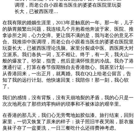
调理，而老公自小跟着当医生的婆婆在医院里玩耍
长大，已被西医理…
在我有限的婚姻生涯里，2013年是触底的一年。那一年，儿子
的肠胃频繁出问题，我连续几个月抱着他奔波于家、医院、推
拿诊所之间，心力交瘁。更让我不满的是，我与老公的意见不
合。我推崇中医调理，而老公自小跟着当医生的婆婆在医院里
玩耍长大，已被西医理论洗脑。家里分裂成中医、西医两大对
立派系。我们各执一词，互不相让。终于，有一天，我火山一
般的爆发了。吵架，指责，然后是满怀恨意的冷战。我办了港
澳通行证，打算在春节假期独自去香港散心。我甚至计划——
从香港回来，一出正月，就离婚。我在QQ上给老公留言，告
知了我的远行计划。他快速回复：我陪你！那一刻，我心软
了。
我们的感情，没有背叛，没有天崩地裂的矛盾，我的心只是一
次次地死在了那些鸡零狗碎的琐事和不被体谅的艰辛里。
在香港的那几天，我们心无旁骛地如胶似漆。旅行结束，回到
家里，一切又恢复了原来的样子：孩子照旧半夜哭闹，脏衣服
臭袜子存了一盆要洗，一日三餐吃什么还得费神考虑。