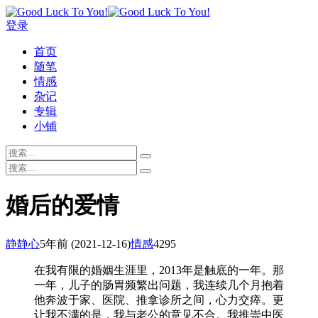
登录
首页
随笔
情感
杂记
专辑
小铺
婚后的爱情
静静心
5年前
(2021-12-16)
情感
4295
在我有限的婚姻生涯里，2013年是触底的一年。那
一年，儿子的肠胃频繁出问题，我连续几个月抱着
他奔波于家、医院、推拿诊所之间，心力交瘁。更
让我不满的是，我与老公的意见不合。我推崇中医