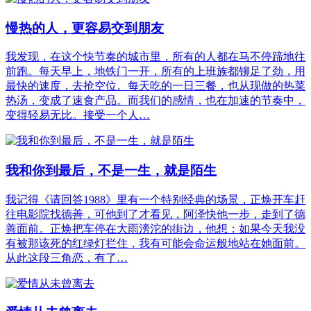
慢热的人，更容易交到朋友
我发现，在这个快节奏的城市里，所有的人都在马不停蹄地往
前跑。每天早上，地铁门一开，所有的上班族都铆足了劲，用
最快的速度，去抢空位。每天吃的一日三餐，也从现做的热菜
热汤，变成了速食产品。而我们的感情，也在加速的节奏中，
变得轻易无比。接受一个人…
我和你到最后，不是一生，就是陌生
我记得《请回答1988》里有一个特别经典的场景，正焕开车赶
往电影院找德善，可他到了才看见，阿泽快他一步，走到了德
善面前。正焕把车停在大雨滂沱的街边，他想：如果今天我没
有被那该死的红绿灯拦住，我有可能会命运般地站在她面前。
从此这段三角恋，有了…