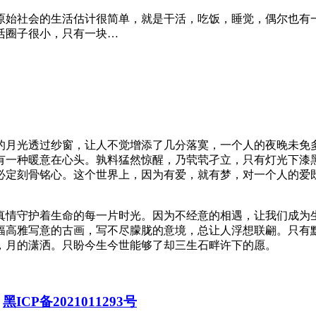
原始社会的生活估计很简单，就是干活，吃饭，睡觉，偶尔也有
活圈子很小，只有一块…
的月光透过纱窗，让人不觉增添了几分落寞，一个人的夜晚未免
有一种暖意在心头。孰料猛然惊醒，乃茕茕孑立，只有灯光下漆
必定刻骨铭心。这个世界上，因为有爱，就有梦，对一个人的爱
真情守护着生命的每一片时光。因为不经意的相遇，让我们成为
幅高雅写意的古画，写不尽朦胧的意境，总让人浮想联翩。只有
，月的潇洒。只盼今生今世能够了却三生石畔许下的愿。
.
黑ICP备2021011293号