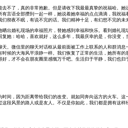
能去不了，真的非常抱歉。但是请收下我最最真挚的祝福哈。她
所有言语全部攒到一起一样，她说着她幸福的点点滴滴，我祝福
我们彻夜不眠，有说不完的话。我们精神十足，有幻想不完的未
她晒出婚礼现场的幸福照片，替她感到幸福和快乐。看到婚礼现
回复她：哈哈，喜欢就好，这么多年，我最庆幸的是，你没变，
聊天。微信里的聊天对话框从最前面被工作上联系的人和群消息
有时候的大海风平浪静一样。我们恢复了正常的生活，她所有的
得好，才不会在朋友圈里感慨万千吧。生活归于平静，我们也归
为时间，因为距离带给我们的改变。就如同奔向远方的火车。这
过这段风景的路人或是友人。不仅是你如此，我们都是拥有这样