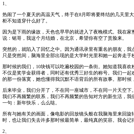
1、
热闹了一个夏天的高温天气，终于在8月即将要终结的几天里
柜不知道穿什么好了。
因为是下雨的缘故，天色也早早的就进入了夜晚模式。我在家
说：铭哥，我这个月结婚，在北京，希望你有空了赏脸来。
突然的，就陷入了回忆之中。因为通讯录里有重名的朋友，我
只是突然间，脑海里全部出现的是大学时光里和她一起奔走于
那时候的我们，10块钱可以吃遍校园的一条街。她知道我喜
不仅是奖学金获得者，同时还有优秀三好生的称号。我们一起
的那一份落寞，她也懂得我沉默不语背后的所有故事。那时候
后来毕业，我们分开了，不在同一座城市，不在同一片天空下
我们不再频繁的联系，我们不再频繁的告知对方的新生活，我
一句：新年快乐，么么哒。
所有与她有关的画面，像电影的回放镜头般在我脑海里来回旋
时，也让我们失去许多那时候最简单，最纯真的笑容。我会记
2、