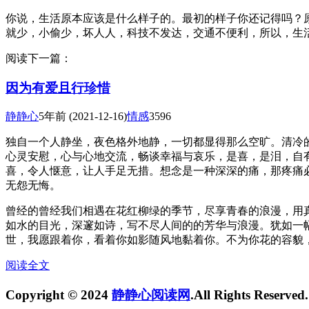
你说，生活原本应该是什么样子的。最初的样子你还记得吗？
就少，小偷少，坏人人，科技不发达，交通不便利，所以，生
阅读下一篇：
因为有爱且行珍惜
静静心
5年前
(2021-12-16)
情感
3596
独自一个人静坐，夜色格外地静，一切都显得那么空旷。清冷
心灵安慰，心与心地交流，畅谈幸福与哀乐，是喜，是泪，自
喜，令人惬意，让人手足无措。想念是一种深深的痛，那疼痛
无怨无悔。
曾经的曾经我们相遇在花红柳绿的季节，尽享青春的浪漫，用
如水的目光，深邃如诗，写不尽人间的的芳华与浪漫。犹如一
世，我愿跟着你，看着你如影随风地黏着你。不为你花的容貌
阅读全文
Copyright © 2024
静静心阅读网
.All Rights Reserved