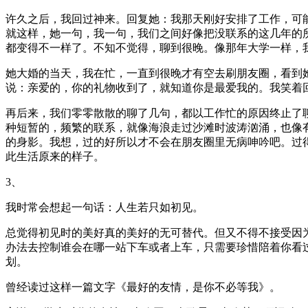
许久之后，我回过神来。回复她：我那天刚好安排了工作，可
就这样，她一句，我一句，我们之间好像把没联系的这几年的
都变得不一样了。不知不觉得，聊到很晚。像那年大学一样，
她大婚的当天，我在忙，一直到很晚才有空去刷朋友圈，看到
说：亲爱的，你的礼物收到了，就知道你是最爱我的。我笑着
再后来，我们零零散散的聊了几句，都以工作忙的原因终止了
种短暂的，频繁的联系，就像海浪走过沙滩时波涛汹涌，也像
的身影。我想，过的好所以才不会在朋友圈里无病呻吟吧。过
此生活原来的样子。
3、
我时常会想起一句话：人生若只如初见。
总觉得初见时的美好真的美好的无可替代。但又不得不接受因
办法去控制谁会在哪一站下车或者上车，只需要珍惜陪着你看
划。
曾经读过这样一篇文字《最好的友情，是你不必等我》。