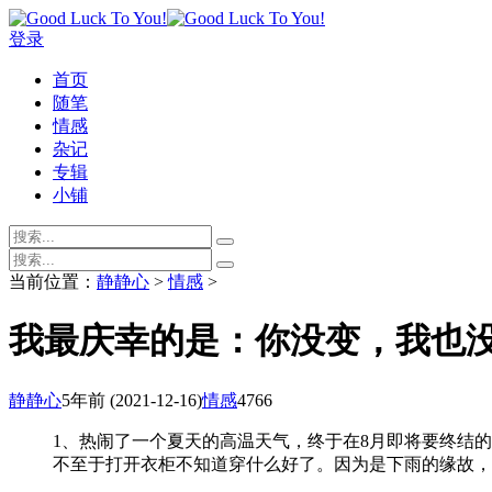
登录
首页
随笔
情感
杂记
专辑
小铺
当前位置：
静静心
>
情感
>
我最庆幸的是：你没变，我也
静静心
5年前
(2021-12-16)
情感
4766
1、热闹了一个夏天的高温天气，终于在8月即将要终结
不至于打开衣柜不知道穿什么好了。因为是下雨的缘故，